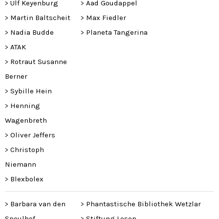
>
Ulf Keyenburg
>
Aad Goudappel
>
Martin Baltscheit
>
Max Fiedler
>
Nadia Budde
>
Planeta Tangerina
>
ATAK
>
Rotraut Susanne
Berner
>
Sybille Hein
>
Henning
Wagenbreth
>
Oliver Jeffers
>
Christoph
Niemann
>
Blexbolex
>
Barbara van den
>
Phantastische Bibliothek Wetzlar
Speulhof
>
Stiftung Lesen